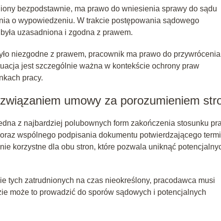
lniony bezpodstawnie, ma prawo do wniesienia sprawy do sądu
enia o wypowiedzeniu. W trakcie postępowania sądowego
 była uzasadniona i zgodna z prawem.
yło niezgodne z prawem, pracownik ma prawo do przywrócenia
tuacja jest szczególnie ważna w kontekście ochrony praw
nkach pracy.
ozwiązaniem umowy za porozumieniem str
dna z najbardziej polubownych form zakończenia stosunku pra
raz wspólnego podpisania dokumentu potwierdzającego termi
ie korzystne dla obu stron, które pozwala uniknąć potencjalny
e tych zatrudnionych na czas nieokreślony, pracodawca musi
ie może to prowadzić do sporów sądowych i potencjalnych