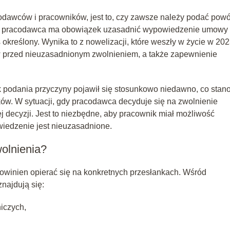
odawców i pracowników, jest to, czy zawsze należy podać pow
 że pracodawca ma obowiązek uzasadnić wypowiedzenie umowy
 określony. Wynika to z nowelizacji, które weszły w życie w 20
w przed nieuzasadnionym zwolnieniem, a także zapewnienie
podania przyczyny pojawił się stosunkowo niedawno, co stan
ów. W sytuacji, gdy pracodawca decyduje się na zwolnienie
j decyzji. Jest to niezbędne, aby pracownik miał możliwość
wiedzenie jest nieuzasadnione.
olnienia?
owinien opierać się na konkretnych przesłankach. Wśród
najdują się:
iczych,