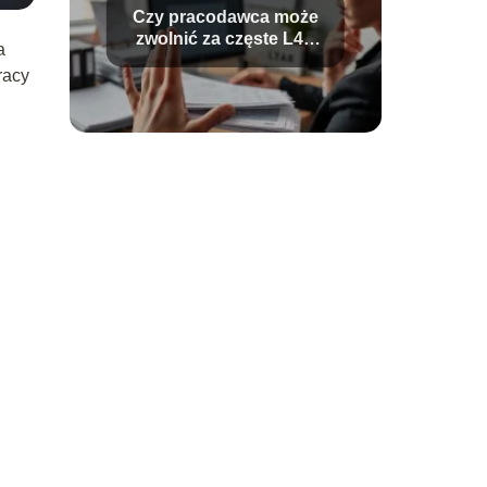
Czy pracodawca może
zwolnić za częste L4?
a
Analiza przepisów
racy
prawa