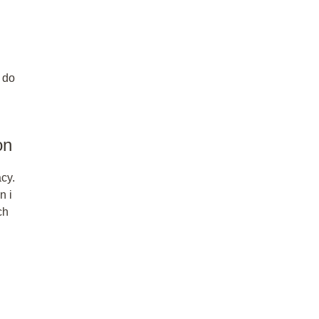
 do
on
cy.
n i
ch