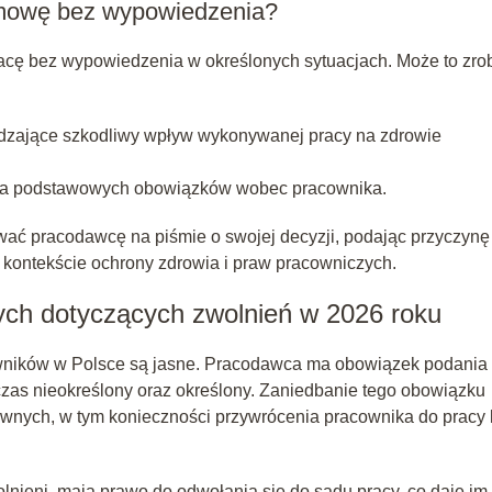
umowę bez wypowiedzenia?
cę bez wypowiedzenia w określonych sytuacjach. Może to zrob
rdzające szkodliwy wpływ wykonywanej pracy na zdrowie
nia podstawowych obowiązków wobec pracownika.
ać pracodawcę na piśmie o swojej decyzji, podając przyczynę
w kontekście ochrony zdrowia i praw pracowniczych.
h dotyczących zwolnień w 2026 roku
wników w Polsce są jasne. Pracodawca ma obowiązek podania
as nieokreślony oraz określony. Zaniedbanie tego obowiązku
nych, w tym konieczności przywrócenia pracownika do pracy 
olnieni, mają prawo do odwołania się do sądu pracy, co daje im