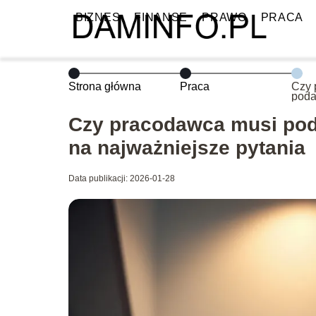
BIZNES
FINANSE
PRAWO
PRACA
Strona główna
Praca
Czy 
poda
Odpo
najw
Czy pracodawca musi pod
na najważniejsze pytania
Data publikacji: 2026-01-28