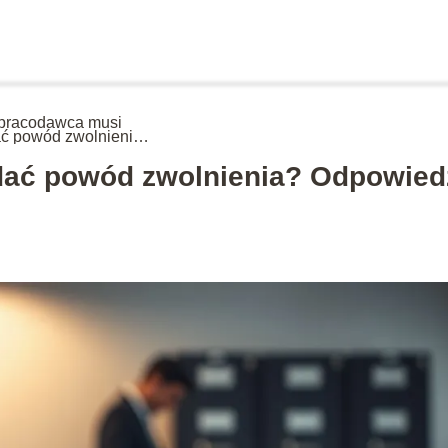
pracodawca musi
ć powód zwolnienia?
wiedzi na
ażniejsze pytania
ać powód zwolnienia? Odpowied