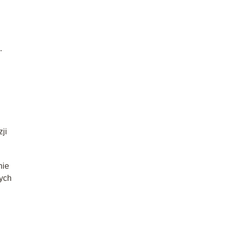
.
ji
nie
ych