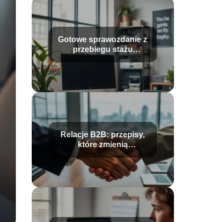
Gotowe sprawozdanie z
przebiegu stażu
pracownik biurowy –
wzór i porady
Relacje B2B: przepisy,
które zmienią
współpracę w 2026 roku