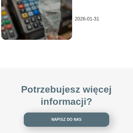
paragonu? Sprawdź
przepisy i
konsekwencje
2026-01-31
Potrzebujesz więcej
informacji?
NAPISZ DO NAS