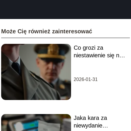
Może Cię również zainteresować
Co grozi za
niestawienie się na
komisji wojskowej?
Sprawdź
konsekwencje
2026-01-31
Jaka kara za
niewydanie