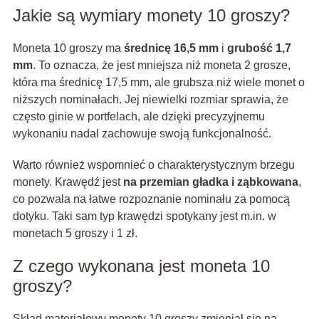
Jakie są wymiary monety 10 groszy?
Moneta 10 groszy ma
średnicę 16,5 mm
i
grubość 1,7
mm
. To oznacza, że jest mniejsza niż moneta 2 grosze,
która ma średnicę 17,5 mm, ale grubsza niż wiele monet o
niższych nominałach. Jej niewielki rozmiar sprawia, że
często ginie w portfelach, ale dzięki precyzyjnemu
wykonaniu nadal zachowuje swoją funkcjonalność.
Warto również wspomnieć o charakterystycznym brzegu
monety. Krawędź jest
na przemian gładka i ząbkowana
,
co pozwala na łatwe rozpoznanie nominału za pomocą
dotyku. Taki sam typ krawędzi spotykany jest m.in. w
monetach 5 groszy i 1 zł.
Z czego wykonana jest moneta 10
groszy?
Skład materiałowy monety 10 groszy zmieniał się na