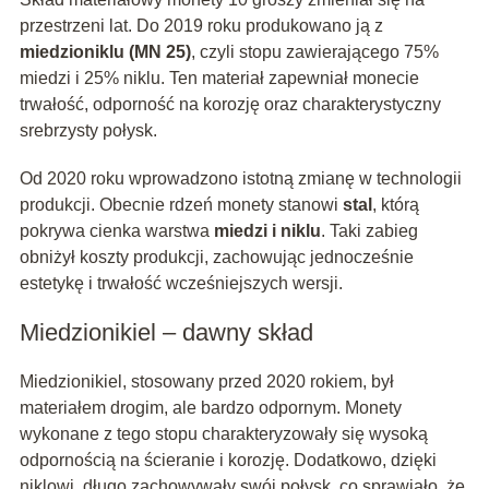
przestrzeni lat. Do 2019 roku produkowano ją z
miedzioniklu (MN 25)
, czyli stopu zawierającego 75%
miedzi i 25% niklu. Ten materiał zapewniał monecie
trwałość, odporność na korozję oraz charakterystyczny
srebrzysty połysk.
Od 2020 roku wprowadzono istotną zmianę w technologii
produkcji. Obecnie rdzeń monety stanowi
stal
, którą
pokrywa cienka warstwa
miedzi i niklu
. Taki zabieg
obniżył koszty produkcji, zachowując jednocześnie
estetykę i trwałość wcześniejszych wersji.
Miedzionikiel – dawny skład
Miedzionikiel, stosowany przed 2020 rokiem, był
materiałem drogim, ale bardzo odpornym. Monety
wykonane z tego stopu charakteryzowały się wysoką
odpornością na ścieranie i korozję. Dodatkowo, dzięki
niklowi, długo zachowywały swój połysk, co sprawiało, że