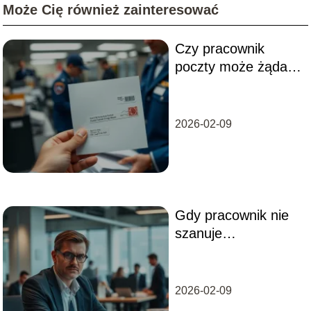
Może Cię również zainteresować
Czy pracownik
poczty może żądać
dowodu osobistego?
Wyjaśniamy
2026-02-09
Gdy pracownik nie
szanuje
przełożonego: jak
reagować i
zapobiegać?
2026-02-09