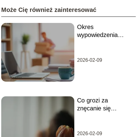
Może Cię również zainteresować
Okres
wypowiedzenia
umowy o pracę – co
warto wiedzieć?
2026-02-09
Co grozi za
znęcanie się
psychiczne?
Przewodnik po
konsekwencjach
2026-02-09