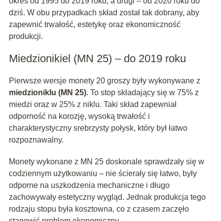
okres od 1995 do 2019 roku, a drugi – od 2020 roku do
dziś. W obu przypadkach skład został tak dobrany, aby
zapewnić trwałość, estetykę oraz ekonomiczność
produkcji.
Miedzionikiel (MN 25) – do 2019 roku
Pierwsze wersje monety 20 groszy były wykonywane z
miedzioniklu (MN 25)
. To stop składający się w 75% z
miedzi oraz w 25% z niklu. Taki skład zapewniał
odporność na korozję, wysoką trwałość i
charakterystyczny srebrzysty połysk, który był łatwo
rozpoznawalny.
Monety wykonane z MN 25 doskonale sprawdzały się w
codziennym użytkowaniu – nie ścierały się łatwo, były
odporne na uszkodzenia mechaniczne i długo
zachowywały estetyczny wygląd. Jednak produkcja tego
rodzaju stopu była kosztowna, co z czasem zaczęło
stanowić problem ekonomiczny.