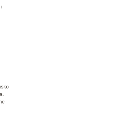
i
isko
a.
zne