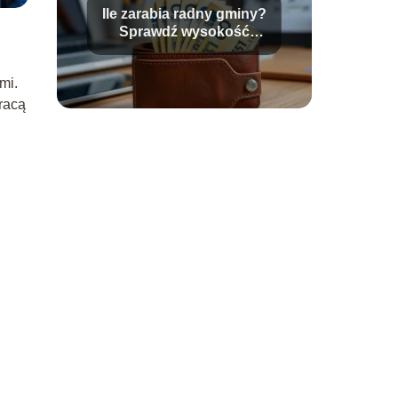
Ile zarabia radny gminy?
Sprawdź wysokość
diety radnego!
mi.
pracą