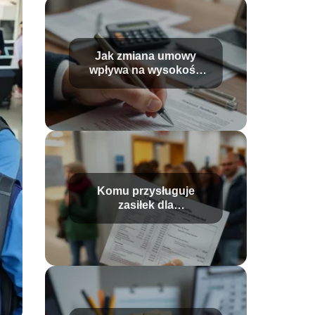
Jak zmiana umowy
wpływa na wysokość
wypłaty?
Komu przysługuje
zasiłek dla
bezrobotnych?
Wysokość i warunki