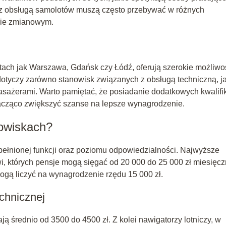
z obsługą samolotów muszą często przebywać w różnych
ie zmianowym.
stach jak Warszawa, Gdańsk czy Łódź, oferują szerokie możliwo
otyczy zarówno stanowisk związanych z obsługą techniczną, ja
sażerami. Warto pamiętać, że posiadanie dodatkowych kwalifik
cząco zwiększyć szanse na lepsze wynagrodzenie.
nowiskach?
 pełnionej funkcji oraz poziomu odpowiedzialności. Najwyższe
i, których pensje mogą sięgać od 20 000 do 25 000 zł miesięcz
mogą liczyć na wynagrodzenie rzędu 15 000 zł.
echnicznej
ają średnio od 3500 do 4500 zł. Z kolei nawigatorzy lotniczy, w