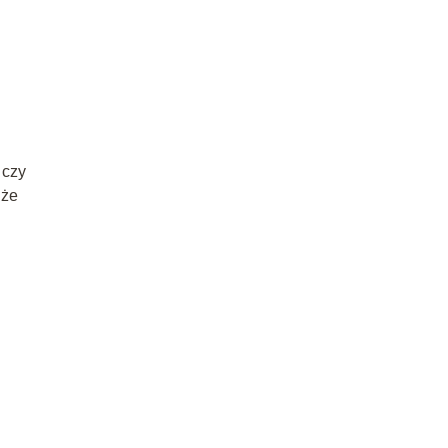
 czy
 że