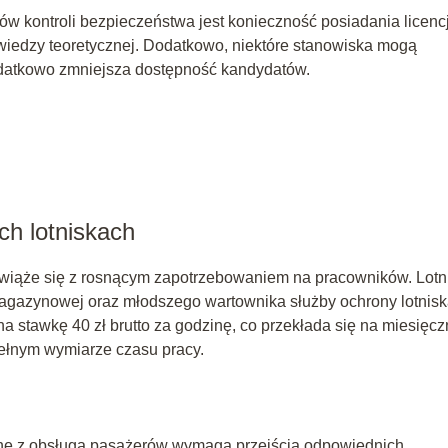
w kontroli bezpieczeństwa jest konieczność posiadania licencj
iedzy teoretycznej. Dodatkowo, niektóre stanowiska mogą
datkowo zmniejsza dostępność kandydatów.
ch lotniskach
i, wiąże się z rosnącym zapotrzebowaniem na pracowników. Lotn
agazynowej oraz młodszego wartownika służby ochrony lotnisk
na stawkę 40 zł brutto za godzinę, co przekłada się na miesięc
pełnym wymiarze czasu pracy.
ane z obsługą pasażerów wymaga przejścia odpowiednich