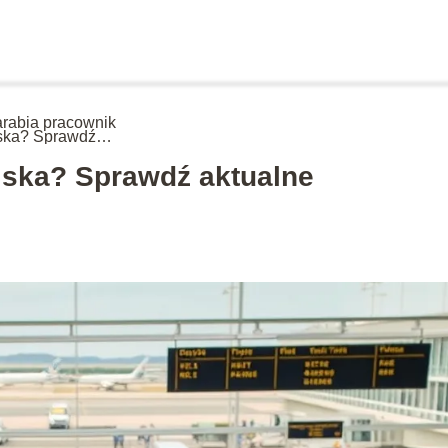
zarabia pracownik
iska? Sprawdź
alne wynagrodzenia!
niska? Sprawdź aktualne