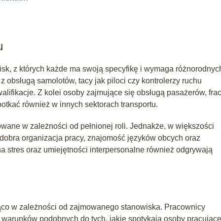
u
isk, z których każde ma swoją specyfikę i wymaga różnorodnyc
 obsługą samolotów, tacy jak piloci czy kontrolerzy ruchu
lifikacje. Z kolei osoby zajmujące się obsługą pasażerów, fra
tkać również w innych sektorach transportu.
wane w zależności od pełnionej roli. Jednakże, w większości
 dobra organizacja pracy, znajomość języków obcych oraz
a stres oraz umiejętności interpersonalne również odgrywają
ząco w zależności od zajmowanego stanowiska. Pracownicy
 warunków podobnych do tych, jakie spotykają osoby pracując