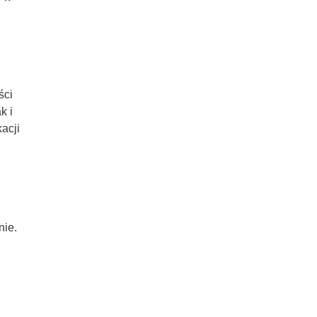
ści
k i
acji
nie.