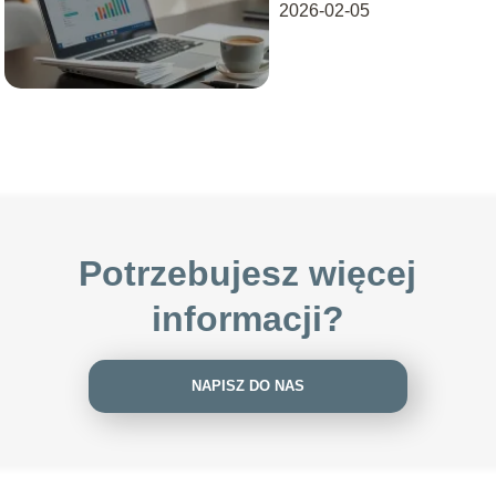
przedsiębiorców
2026-02-05
Potrzebujesz więcej
informacji?
NAPISZ DO NAS