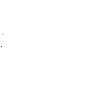
 za
dy