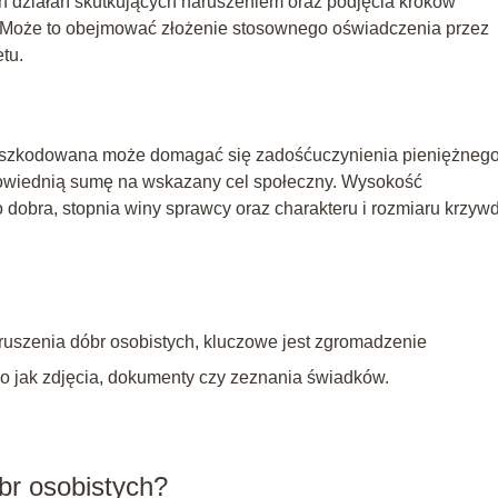
 działań skutkujących naruszeniem oraz podjęcia kroków
. Może to obejmować złożenie stosownego oświadczenia przez
tu.
poszkodowana może domagać się zadośćuczynienia pieniężnego
owiednią sumę na wskazany cel społeczny. Wysokość
dobra, stopnia winy sprawcy oraz charakteru i rozmiaru krzyw
aruszenia dóbr osobistych, kluczowe jest zgromadzenie
 jak zdjęcia, dokumenty czy zeznania świadków.
br osobistych?