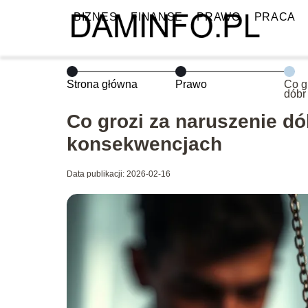
BIZNES
FINANSE
PRAWO
PRACA
Strona główna
Prawo
Co g
dóbr
Prze
kons
Co grozi za naruszenie d
konsekwencjach
Data publikacji: 2026-02-16