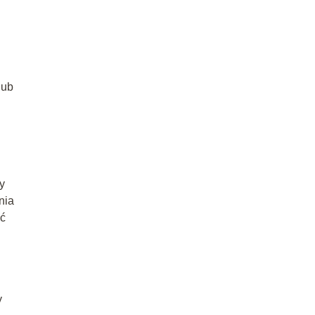
lub
y
nia
ić
y