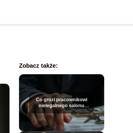
Zobacz także:
Co grozi pracownikowi
nielegalnego salonu
gier? Sprawdź
konsekwencje