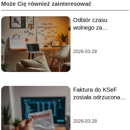
Może Cię również zainteresować
Odbiór czasu
wolnego za
nadgodziny – co
warto wiedzieć?
2026-03-28
Faktura do KSeF
została odrzucona –
co zrobić w takiej
sytuacji?
2026-03-28