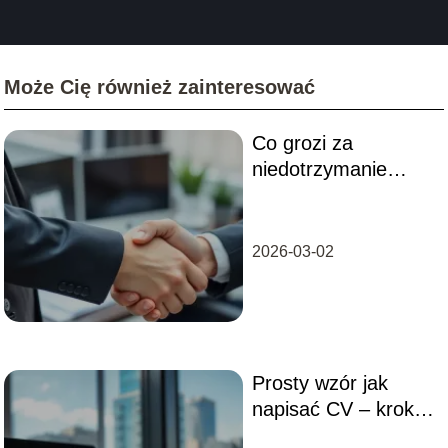
Może Cię również zainteresować
Co grozi za
niedotrzymanie
umowy ustnej?
Sprawdź
konsekwencje!
2026-03-02
Prosty wzór jak
napisać CV – krok
po kroku do