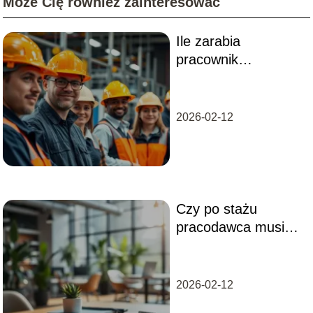
Może Cię również zainteresować
Ile zarabia
pracownik
produkcji? Sprawdź
aktualne
wynagrodzenia!
2026-02-12
Czy po stażu
pracodawca musi
mnie zatrudnić?
Odpowiadamy na
pytania
2026-02-12