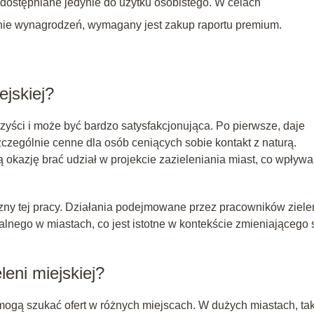
udostępniane jedynie do użytku osobistego. W celach
anie wynagrodzeń, wymagany jest zakup raportu premium.
ejskiej?
rzyści i może być bardzo satysfakcjonująca. Po pierwsze, daje
czególnie cenne dla osób ceniących sobie kontakt z naturą.
ą okazję brać udział w projekcie zazieleniania miast, co wpływa
zny tej pracy. Działania podejmowane przez pracowników ziele
lnego w miastach, co jest istotne w kontekście zmieniającego 
eni miejskiej?
mogą szukać ofert w różnych miejscach. W dużych miastach, ta