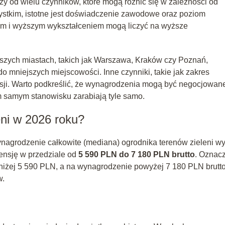
ży od wielu czynników, które mogą różnić się w zależności od
wszystkim, istotne jest doświadczenie zawodowe oraz poziom
m i wyższym wykształceniem mogą liczyć na wyższe
szych miastach, takich jak Warszawa, Kraków czy Poznań,
mniejszych miejscowości. Inne czynniki, takie jak zakres
ji. Warto podkreślić, że wynagrodzenia mogą być negocjowan
m samym stanowisku zarabiają tyle samo.
eni w 2026 roku?
agrodzenie całkowite (mediana) ogrodnika terenów zieleni w
pensję w przedziale od
5 590 PLN do 7 180 PLN brutto
. Oznac
niżej 5 590 PLN, a na wynagrodzenie powyżej 7 180 PLN brutt
w.