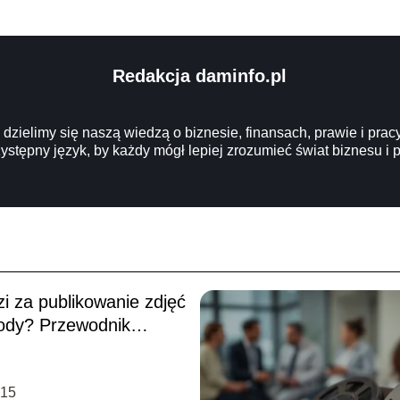
Redakcja daminfo.pl
zielimy się naszą wiedzą o biznesie, finansach, prawie i prac
zystępny język, by każdy mógł lepiej zrozumieć świat biznesu
i za publikowanie zdjęć
ody? Przewodnik
-15