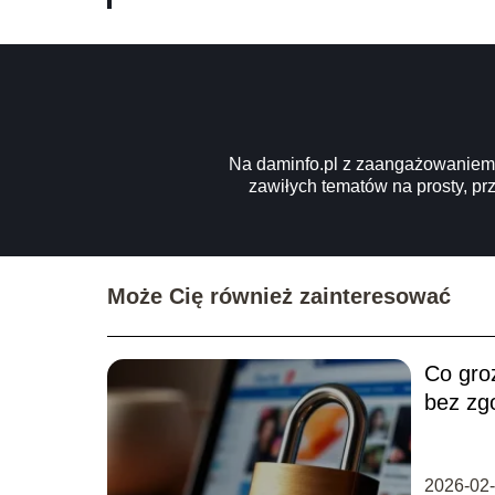
Na daminfo.pl z zaangażowaniem d
zawiłych tematów na prosty, pr
Może Cię również zainteresować
Co groz
bez zg
prawny
2026-02