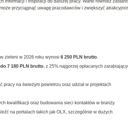
formacji i inspiracji do dalszej pracy. Warto również zastan
co może przyciągnąć uwagę pracodawców i zwiększyć atrakcyjno
w zieleni w 2026 roku wynosi
6 250 PLN brutto
.
do 7 180 PLN brutto
, z 25% najgorzej opłacanych zarabiając
ść pracy na świeżym powietrzu oraz udział w projektach
 kwalifikacji oraz budowania sieci kontaktów w branży.
aleźć na portalach takich jak OLX, szczególnie w dużych