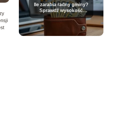
Ile zarabia radny gminy?
Sprawdź wysokość
zy
diety radnego!
nsji
st