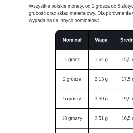
Wszystkie polskie monety, od 1 grosza do 5 złotyc
grubość oraz skład materiałowy. Dla porównania w
wypada na tle innych nominałów:
Nominał
Waga
Średn
1 grosz
1,64 g
15,5
2 grosze
2,13 g
17,5
5 groszy
3,59 g
19,5
10 groszy
2,51 g
16,5