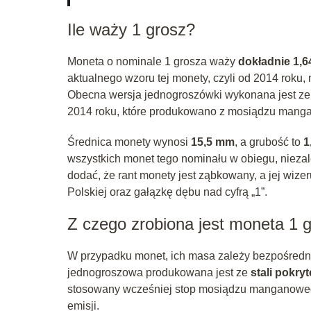
Ile waży 1 grosz?
Moneta o nominale 1 grosza waży
dokładnie 1,
aktualnego wzoru tej monety, czyli od 2014 roku,
Obecna wersja jednogroszówki wykonana jest z
2014 roku, które produkowano z mosiądzu mang
Średnica monety wynosi
15,5 mm
, a grubość to
1
wszystkich monet tego nominału w obiegu, niezale
dodać, że rant monety jest ząbkowany, a jej wiz
Polskiej oraz gałązkę dębu nad cyfrą „1”.
Z czego zrobiona jest moneta 1 
W przypadku monet, ich masa zależy bezpośredni
jednogroszowa produkowana jest ze
stali pokry
stosowany wcześniej stop mosiądzu manganowego
emisji.