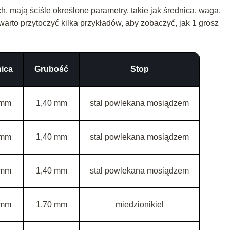
h, mają ściśle określone parametry, takie jak średnica, waga,
arto przytoczyć kilka przykładów, aby zobaczyć, jak 1 grosz
ica
Grubość
Stop
 mm
1,40 mm
stal powlekana mosiądzem
 mm
1,40 mm
stal powlekana mosiądzem
 mm
1,40 mm
stal powlekana mosiądzem
 mm
1,70 mm
miedzionikiel