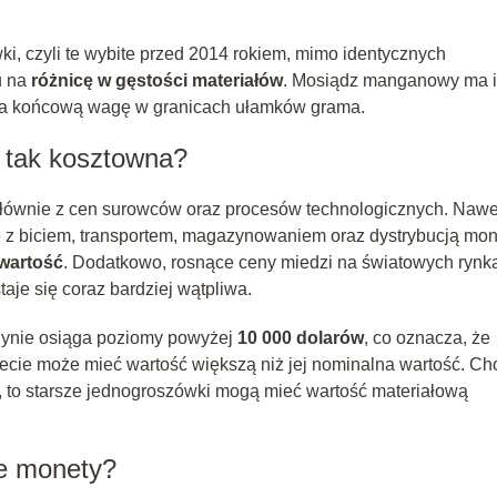
i, czyli te wybite przed 2014 rokiem, mimo identycznych
u na
różnicę w gęstości materiałów
. Mosiądz manganowy ma 
ć na końcową wagę w granicach ułamków grama.
t tak kosztowna?
głównie z cen surowców oraz procesów technologicznych. Nawe
e z biciem, transportem, magazynowaniem oraz dystrybucją mon
 wartość
. Dodatkowo, rosnące ceny miedzi na światowych rynk
aje się coraz bardziej wątpliwa.
ndynie osiąga poziomy powyżej
10 000 dolarów
, co oznacza, że
cie może mieć wartość większą niż jej nominalna wartość. Ch
 to starsze jednogroszówki mogą mieć wartość materiałową
ie monety?