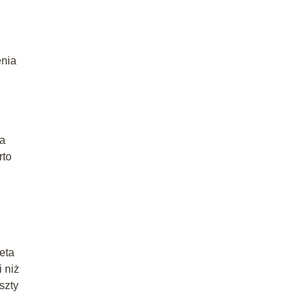
enia
la
rto
eta
i niż
szty