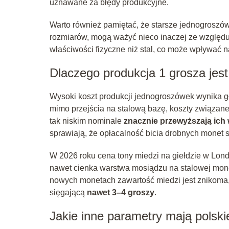
uznawane za błędy produkcyjne.
Warto również pamiętać, że starsze jednogroszówk
rozmiarów, mogą ważyć nieco inaczej ze względ
właściwości fizyczne niż stal, co może wpływa
Dlaczego produkcja 1 grosza jes
Wysoki koszt produkcji jednogroszówek wynika 
mimo przejścia na stalową bazę, koszty związan
tak niskim nominale
znacznie przewyższają ich
sprawiają, że opłacalność bicia drobnych monet st
W 2026 roku cena tony miedzi na giełdzie w Lo
nawet cienka warstwa mosiądzu na stalowej mone
nowych monetach zawartość miedzi jest znikoma,
sięgającą
nawet 3–4 groszy
.
Jakie inne parametry mają polsk