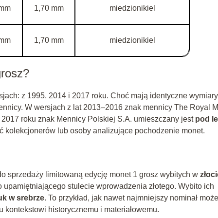
 mm
1,70 mm
miedzionikiel
 mm
1,70 mm
miedzionikiel
grosz?
jach: z 1995, 2014 i 2017 roku. Choć mają identyczne wymiary
mennicy. W wersjach z lat 2013–2016 znak mennicy The Royal M
d 2017 roku znak Mennicy Polskiej S.A. umieszczany jest
pod l
ać kolekcjonerów lub osoby analizujące pochodzenie monet.
o sprzedaży limitowaną edycję monet 1 grosz wybitych w
złoci
o upamiętniającego stulecie wprowadzenia złotego. Wybito ich
uk w srebrze
. To przykład, jak nawet najmniejszy nominał moż
u kontekstowi historycznemu i materiałowemu.