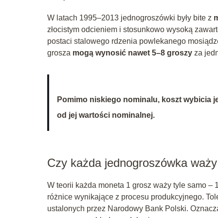
W latach 1995–2013 jednogroszówki były bite z
złocistym odcieniem i stosunkowo wysoką zawart
postaci stalowego rdzenia powlekanego mosiądze
grosza
mogą wynosić nawet 5–8 groszy
za jed
Pomimo niskiego nominalu, koszt wybicia j
od jej wartości nominalnej.
Czy każda jednogroszówka waży
W teorii każda moneta 1 grosz waży tyle samo –
różnice wynikające z procesu produkcyjnego. To
ustalonych przez Narodowy Bank Polski. Oznacza t