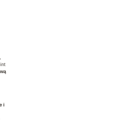
,
int
ewą
e i
e