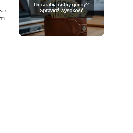
Ile zarabia radny gminy?
Sprawdź wysokość
sce,
diety radnego!
nym