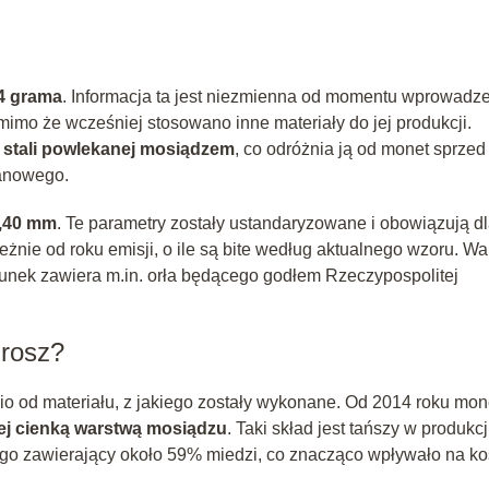
64 grama
. Informacja ta jest niezmienna od momentu wprowadz
 mimo że wcześniej stosowano inne materiały do jej produkcji.
e
stali powlekanej mosiądzem
, co odróżnia ją od monet sprzed
anowego.
,40 mm
. Te parametry zostały ustandaryzowane i obowiązują d
żnie od roku emisji, o ile są bite według aktualnego wzoru. Wa
erunek zawiera m.in. orła będącego godłem Rzeczypospolitej
grosz?
o od materiału, z jakiego zostały wykonane. Od 2014 roku mon
tej cienką warstwą mosiądzu
. Taki skład jest tańszy w produkcj
 zawierający około 59% miedzi, co znacząco wpływało na ko