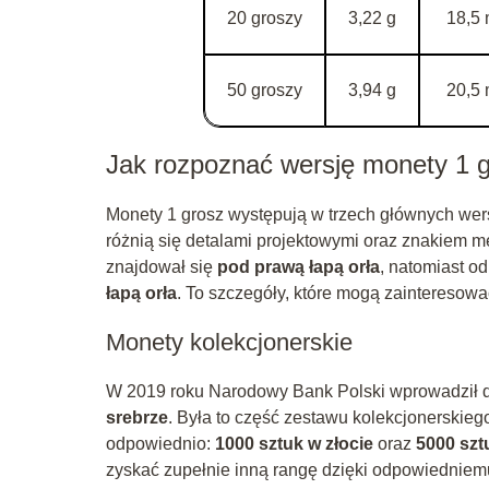
20 groszy
3,22 g
18,5
50 groszy
3,94 g
20,5
Jak rozpoznać wersję monety 1 
Monety 1 grosz występują w trzech głównych wers
różnią się detalami projektowymi oraz znakiem 
znajdował się
pod prawą łapą orła
, natomiast o
łapą orła
. To szczegóły, które mogą zainteresow
Monety kolekcjonerskie
W 2019 roku Narodowy Bank Polski wprowadził d
srebrze
. Była to część zestawu kolekcjonerskieg
odpowiednio:
1000 sztuk w złocie
oraz
5000 szt
zyskać zupełnie inną rangę dzięki odpowiedniem