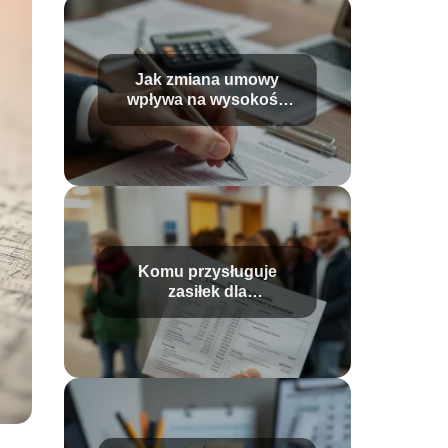
Jak zmiana umowy
wpływa na wysokość
wypłaty?
Komu przysługuje
zasiłek dla
bezrobotnych?
Wysokość i warunki