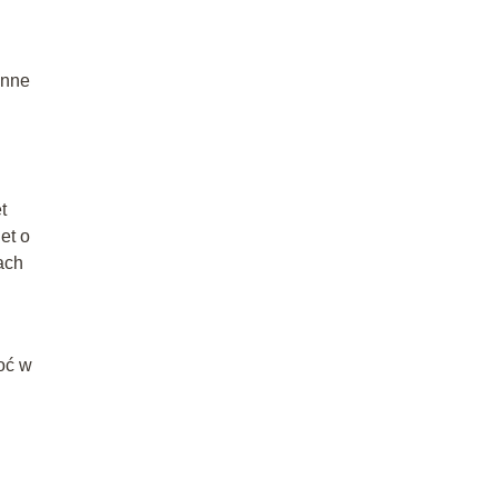
inne
t
et o
ach
oć w