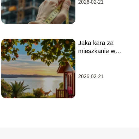
2026-02-21
Jaka kara za
mieszkanie w
domku
letniskowym?
Sprawdź
2026-02-21
konsekwencje!