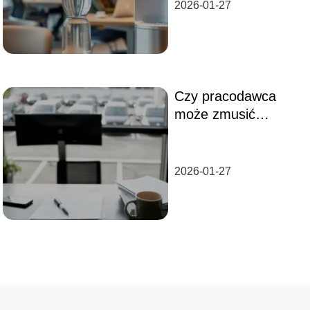
2026-01-27
Czy pracodawca
może zmusić
pracownika do jazdy
samochodem
służbowym?
2026-01-27