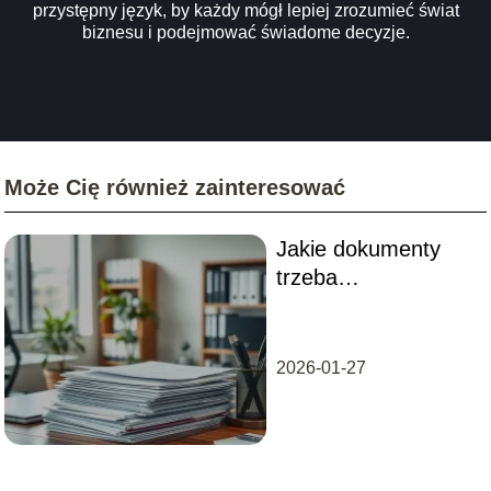
przystępny język, by każdy mógł lepiej zrozumieć świat
biznesu i podejmować świadome decyzje.
Może Cię również zainteresować
Jakie dokumenty
trzeba
przechowywać w
firmie? Przewodnik
dla przedsiębiorców
2026-01-27