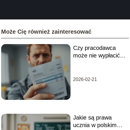
Może Cię również zainteresować
Czy pracodawca
może nie wypłacić
funduszu
socjalnego?
Wyjaśniamy
2026-02-21
Jakie są prawa
ucznia w polskim