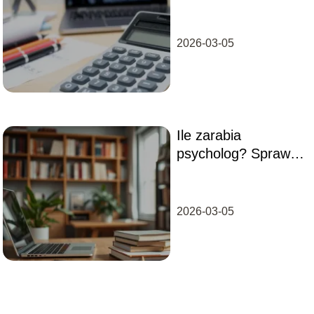
obliczyć
wynagrodzenie
brutto i netto?
2026-03-05
Ile zarabia
psycholog? Sprawdź
aktualne
wynagrodzenia w
zawodzie
2026-03-05