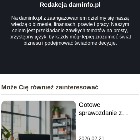
Redakcja daminfo.pl
Na daminfo.pl z zaangażowaniem dzielimy się naszą
wiedzą o biznesie, finansach, prawie i pracy. Naszym
celem jest przekładanie zawiłych tematów na prosty,
przystępny język, by każdy mógł lepiej zrozumieć świat
biznesu i podejmować świadome decyzje.
Może Cię również zainteresować
Gotowe
sprawozdanie z
przebiegu stażu
pracownik biurowy –
wzór i porady
2026-02-21