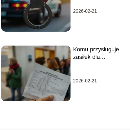
konsekwencje
prawne
2026-02-21
Komu przysługuje
zasiłek dla
bezrobotnych?
Wysokość i warunki
2026-02-21